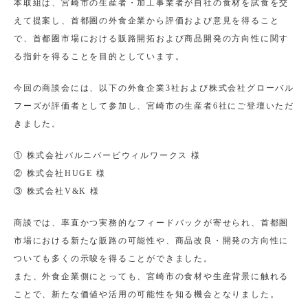
本取組は、宮崎市の生産者・加工事業者が自社の食材を試食を交
えて提案し、首都圏の外食企業から評価および意見を得ること
で、首都圏市場における販路開拓および商品開発の方向性に関す
る指針を得ることを目的としています。
今回の商談会には、以下の外食企業3社および株式会社グローバル
フーズが評価者として参加し、宮崎市の生産者6社にご登壇いただ
きました。
① 株式会社バルニバービウィルワークス 様
② 株式会社HUGE 様
③ 株式会社V&K 様
商談では、率直かつ実務的なフィードバックが寄せられ、首都圏
市場における新たな販路の可能性や、商品改良・開発の方向性に
ついても多くの示唆を得ることができました。
また、外食企業側にとっても、宮崎市の食材や生産背景に触れる
ことで、新たな価値や活用の可能性を知る機会となりました。