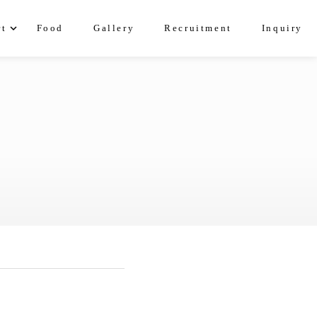
expand_more
rt
Food
Gallery
Recruitment
Inquiry